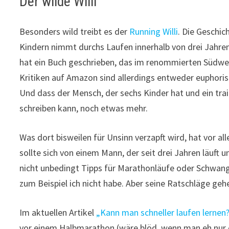
Der wilde Willi
Besonders wild treibt es der
Running Willi
. Die Geschic
Kindern nimmt durchs Laufen innerhalb von drei Jahren
hat ein Buch geschrieben, das im re­nom­mierten Südwes
Kritiken auf Amazon sind allerdings entweder euphori
Und dass der Mensch, der sechs Kinder hat und ein trai
schreiben kann, noch etwas mehr.
Was dort bisweilen für Unsinn verzapft wird, hat vor a
sollte sich von einem Mann, der seit drei Jahren läuft
nicht unbedingt Tipps für Marathonläufe oder Schwange
zum Beispiel ich nicht habe. Aber seine Ratschläge ge
Im aktuellen Artikel
„Kann man schneller laufen lernen
vor einem Halbmarathon (wäre blöd, wenn man eh nur e