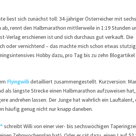
hte liest sich zunächst toll: 34-jähriger Österreicher mit sech
 ab, rennt den Halbmarathon mittlerweile in 1:19 Stunden u
t-Verlag erschienen ist und sich durchaus gut verkauft. Die
sch oder vernichtend – das machte mich schon etwas stutzig
ningsintensives Hobby dazu, pro Tag bis zu zehn Blogartikel
llem
Flyingwilli
detailliert zusammengestellt. Kurzversion: Ma
 und als längste Strecke einen Halbmarathon aufzuweisen hat,
re andrehen lassen. Der Junge hat wahrlich ein Lauftalent,
hen häufig genug nicht nur knapp daneben.
?“
schreibt Willi von einer vier- bis sechswöchigen Taperingze
inen Zehnwochenplan hat). Oder er rät dazu, einen Lauf 52 