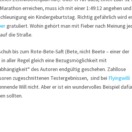
m Marathon erreichen, muss ich mit einer 1:49:12 angehen und
schleunigung ein Kindergeburtstag. Richtig gefährlich wird e
ber
gratuliert. Wohin gehört man mit Fieber nach Meinung je
auf die Straße.
schuh bis zum Rote-Bete-Saft (Bete, nicht Beete – einer der
d in aller Regel gleich eine Bezugsmöglichkeit mit
abhängigkeit“ des Autoren endgültig geschehen. Zahllose
nsoren zugeschnittenen Testergebnissen, sind bei
Flyingwilli
ennende Will nicht. Aber er ist ein wundervolles Beispiel dafür
en sollten.