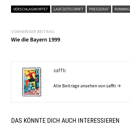
VERSCHLAGWORTET
LAUFZEITSCHRIFT
PRESSERAT
RUNNING 
Beitragsnavigation
Vorheriger
VORHERIGER BEITRAG
Beitrag:
Wie die Bayern 1999
saffti
Alle Beiträge ansehen von saffti →
DAS KÖNNTE DICH AUCH INTERESSIEREN