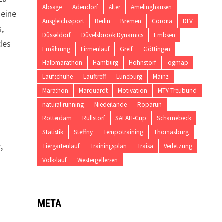
Absage
Adendorf
Alter
Amelinghausen
 eine
Ausgleichssport
Berlin
Bremen
Corona
DLV
s,
Düsseldorf
Düvelsbrook Dynamics
Embsen
des
Ernährung
Firmenlauf
Greif
Göttingen
Halbmarathon
Hamburg
Hohnstorf
jogmap
Laufschuhe
Lauftreff
Lüneburg
Mainz
Marathon
Marquardt
Motivation
MTV Treubund
natural running
Niederlande
Roparun
Rotterdam
Rullstorf
SALAH-Cup
Scharnebeck
Statistik
Steffny
Tempotraining
Thomasburg
,
Tiergartenlauf
Trainingsplan
Traisa
Verletzung
Volkslauf
Westergellersen
META