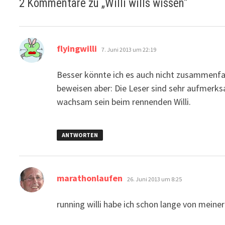
2 Kommentare zu „
Willi wills wissen
“
sagt:
flyingwilli
7. Juni 2013 um 22:19
Besser könnte ich es auch nicht zusammenfass
beweisen aber: Die Leser sind sehr aufmerks
wachsam sein beim rennenden Willi.
ANTWORTEN
sagt:
marathonlaufen
26. Juni 2013 um 8:25
running willi habe ich schon lange von meiner